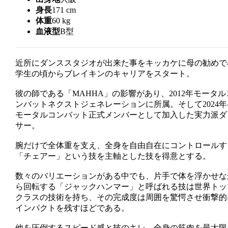
身長
171 cm
体重
60 kg
血液型
B型
近所にダンススタジオが出来た事をキッカケに母の勧めで
学生の頃からブレイキンのキャリアをスタート。
彼の師である「MAHHA」の影響があり、2012年モータル
ンバットネクストジェネレーションに所属。そして2024年
モータルコンバット正式メンバーとして加入した実力派ダ
サー。
腕だけで全体重を支え、全身を自由自在にコントロールす
「チェアー」という技を主軸とした技を得意とする。
数々のバリエーションがある中でも、片手で体を浮かせな
ら回転する「ジャックハンマー」と呼ばれる技は世界トッ
クラスの技術を持ち、その完成度は周囲を驚愕させ衝撃的
インパクトを残すほどである。
他を圧倒するスピード感と技のキレ、全身の筋肉を最大限